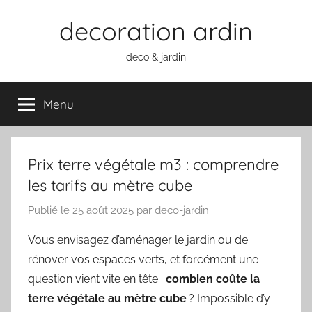
Aller
decoration ardin
au
contenu
deco & jardin
Menu
Prix terre végétale m3 : comprendre
les tarifs au mètre cube
Publié le
25 août 2025
par
deco-jardin
Vous envisagez d’aménager le jardin ou de
rénover vos espaces verts, et forcément une
question vient vite en tête :
combien coûte la
terre végétale au mètre cube
? Impossible d’y