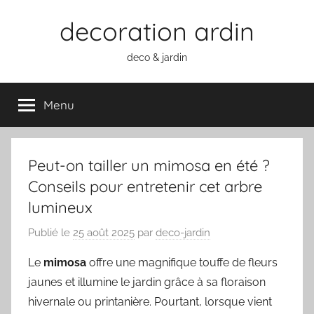
Aller
decoration ardin
au
contenu
deco & jardin
Menu
Peut-on tailler un mimosa en été ?
Conseils pour entretenir cet arbre
lumineux
Publié le
25 août 2025
par
deco-jardin
Le
mimosa
offre une magnifique touffe de fleurs
jaunes et illumine le jardin grâce à sa floraison
hivernale ou printanière. Pourtant, lorsque vient