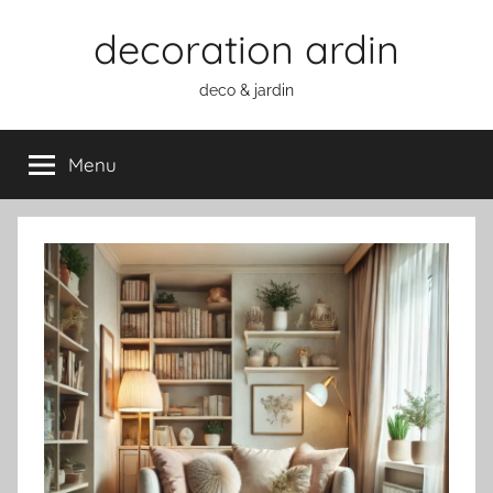
Aller
decoration ardin
au
contenu
deco & jardin
Menu