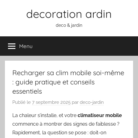
Aller
decoration ardin
au
contenu
deco & jardin
Menu
Recharger sa clim mobile soi-même
: guide pratique et conseils
essentiels
Publié le
7 septembre 2025
par
deco-jardin
La chaleur s’installe, et votre
climatiseur mobile
commence à montrer des signes de faiblesse ?
Rapidement, la question se pose : doit-on