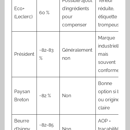
Possible ajout
Teneur
Eco+
d’ingrédients
réduite,
60 %
(Leclerc)
pour
étiquette
compenser
trompeuse
Marque
industrielle
~82-83
Généralement
Président
mais
%
non
souvent
conforme
Bonne
Paysan
option si bio
~82 %
Non
Breton
ou origine
claire
Beurre
AOP =
~82-85
d’Isigny
Non
traçabilité