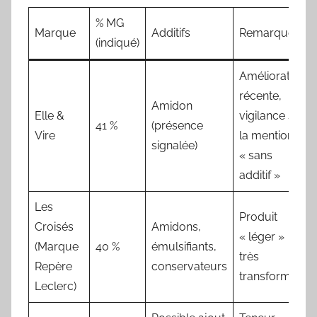
% MG
Marque
Additifs
Remarque
(indiqué)
Amélioration
récente,
Amidon
Elle &
vigilance sur
41 %
(présence
Vire
la mention
signalée)
« sans
additif »
Les
Produit
Croisés
Amidons,
« léger »
(Marque
40 %
émulsifiants,
très
Repère
conservateurs
transformé
Leclerc)