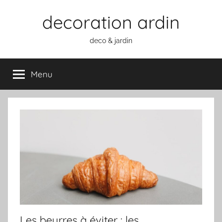
Aller
decoration ardin
au
contenu
deco & jardin
Menu
Les beurres à éviter : les