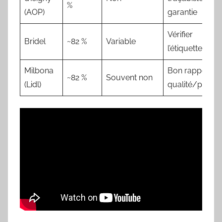
%
(AOP)
garantie
Vérifier
Bridel
~82 %
Variable
l’étiquette
Milbona
Bon rapport
~82 %
Souvent non
(Lidl)
qualité/prix