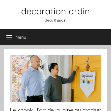
Aller
decoration ardin
au
contenu
deco & jardin
Menu
Le knook : l’art de la laine au crochet