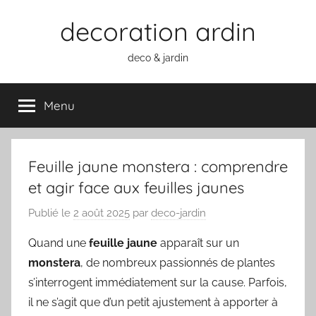
Aller
decoration ardin
au
contenu
deco & jardin
Menu
Feuille jaune monstera : comprendre
et agir face aux feuilles jaunes
Publié le
2 août 2025
par
deco-jardin
Quand une
feuille jaune
apparaît sur un
monstera
, de nombreux passionnés de plantes
s’interrogent immédiatement sur la cause. Parfois,
il ne s’agit que d’un petit ajustement à apporter à