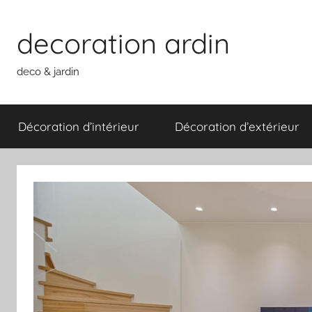
Aller
au
decoration ardin
contenu
deco & jardin
Décoration d’intérieur
Décoration d’extérieur