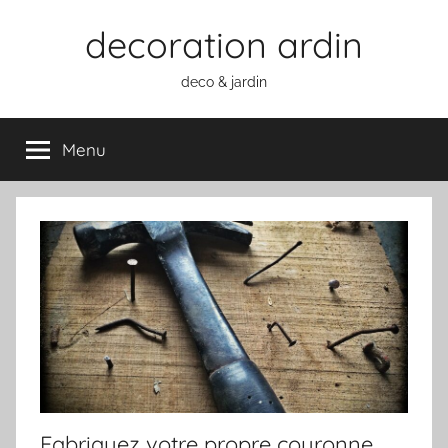
Aller
decoration ardin
au
contenu
deco & jardin
Menu
Fabriquez votre propre couronne