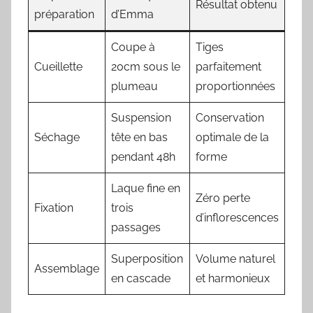
Résultat obtenu
préparation
d’Emma
Coupe à
Tiges
Cueillette
20cm sous le
parfaitement
plumeau
proportionnées
Suspension
Conservation
Séchage
tête en bas
optimale de la
pendant 48h
forme
Laque fine en
Zéro perte
Fixation
trois
d’inflorescences
passages
Superposition
Volume naturel
Assemblage
en cascade
et harmonieux