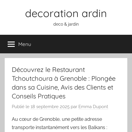
Aller
decoration ardin
au
contenu
deco & jardin
Menu
Découvrez le Restaurant
Tchoutchoura à Grenoble : Plongée
dans sa Cuisine, Avis des Clients et
Conseils Pratiques
Publié le
18 septembre 2025
par
Emma Dupont
Au cœur de Grenoble, une petite adresse
transporte instantanément vers les Balkans :