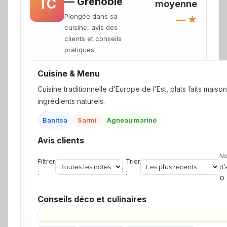
— Grenoble
TC
moyenne
Plongée dans sa
— ★
cuisine, avis des
clients et conseils
pratiques
Cuisine & Menu
Cuisine traditionnelle d’Europe de l’Est, plats faits maison
ingrédients naturels.
Banitsa
Sarmi
Agneau mariné
Avis clients
N
Filtrer
Trier
d’
:
:
0
Conseils déco et culinaires