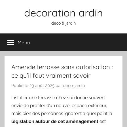
Aller
decoration ardin
au
contenu
deco & jardin
Menu
Amende terrasse sans autorisation :
ce qu’il faut vraiment savoir
Publié le
23 août 2025
par
deco-jardin
Installer une terrasse chez soi donne souvent
envie de profiter d’un nouvel espace extérieur,
mais bien des personnes ignorent à quel point la
législation autour de cet aménagement
est