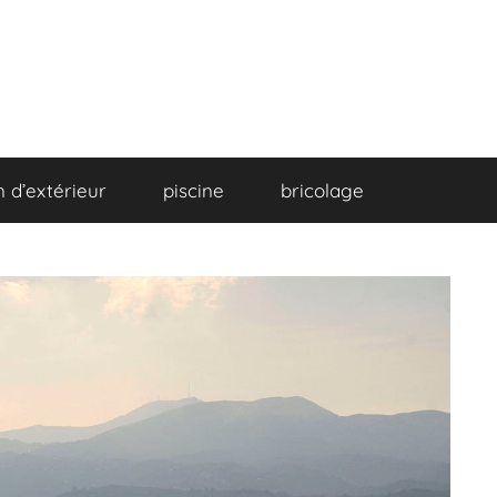
 d’extérieur
piscine
bricolage