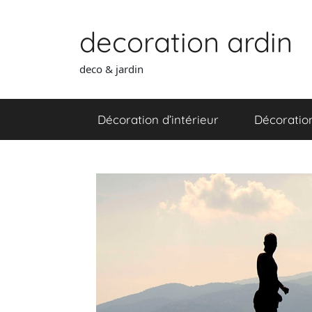
Aller
au
decoration ardin
contenu
deco & jardin
Décoration d’intérieur
Décoration